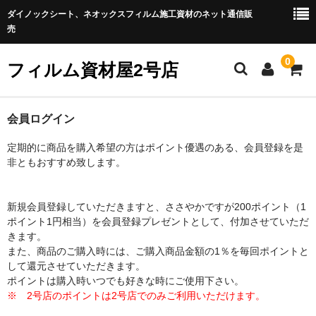
ダイノックシート、ネオックスフィルム施工資材のネット通信販
売
0
フィルム資材屋2号店
ホーム
会員ログイン
商品カテゴリー
定期的に商品を購入希望の方はポイント優遇のある、会員登録を是
非ともおすすめ致します。
★化粧フィルム
◆ネオシリーズ
新規会員登録していただきますと、ささやかですが200ポイント（1
ポイント1円相当）を会員登録プレゼントとして、付加させていただ
◆ダイノックフィルム
きます。
また、商品のご購入時には、ご購入商品金額の1％を毎回ポイントと
◆玄関ドア用フィルム
して還元させていただきます。
ポイントは購入時いつでも好きな時にご使用下さい。
★施工用具（補助用具）
※ 2号店のポイントは2号店でのみご利用いただけます。