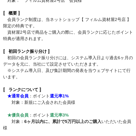
対象： フィルム資材屋2号店 会員様
〚 概要 〛
会員ランク制度は、当ネットショップ【 フィルム資材屋2号店 】
限定の特典です。
資材屋2号店で商品をご購入の際に、会員ランクに応じたポイント
特典が適用されます。
〚 初回ランク振り分け 〛
初回の会員ランク振り分けには、システム導入日より過去6ヶ月の
データを元に、当社にて設定させていただきます。
※システム導入日、及び集計期間の発表を当ウェブサイトにて行
います。
〚 ランクについて 〛
★通常会員
：ポイント
還元率1%
対象：新規にご入会された会員様
★優良会員
：ポイント
還元率3%
対象：
6ヶ月以内に、累計で5万円以上のご購入
いただいた会員
様