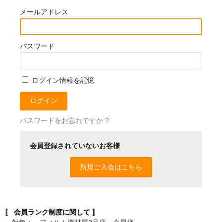
内装工事向け
メールアドレス
浴室（水廻り）工事向け
パスワード
カーラッピング向け
スキージー/スキージーカバー
ログイン情報を記憶
接着剤/糊落とし/テープ類
送料について
パスワードをお忘れですか ?
お問い合せ
会員登録されていないお客様
カートを見る
新規ご入会はこちら
マイページ
〚 会員ランク制度に関して 〛