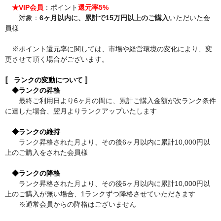
★VIP会員
：ポイント
還元率5%
対象：
6ヶ月以内に、累計で15万円以上のご購入
いただいた会
員様
※ポイント還元率に関しては、市場や経営環境の変化により、変
更させて頂く場合がございます。
〚 ランクの変動について 〛
◆ランクの昇格
最終ご利用日より6ヶ月の間に、累計ご購入金額が次ランク条件
に達した場合、翌月よりランクアップいたします
◆ランクの維持
ランク昇格された月より、その後6ヶ月以内に累計10,000円以
上のご購入をされた会員様
◆ランクの降格
ランク昇格された月より、その後6ヶ月以内に累計10,000円以
上のご購入が無い場合、1ランクずつ降格させていただきます
※通常会員からの降格はございません